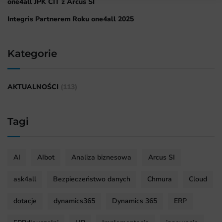
one4all JPK CIT z Arcus SI
Integris Partnerem Roku one4all 2025
Kategorie
AKTUALNOŚCI
(113)
Tagi
AI
AIbot
Analiza biznesowa
Arcus SI
ask4all
Bezpieczeństwo danych
Chmura
Cloud
dotacje
dynamics365
Dynamics 365
ERP