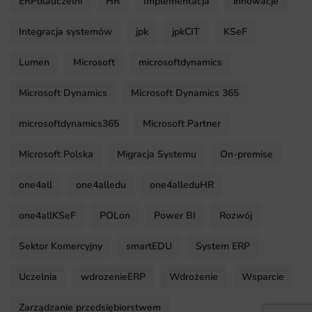
ERPdlauczelni
HR
Implementacja
innowacje
Integracja systemów
jpk
jpkCIT
KSeF
Lumen
Microsoft
microsoftdynamics
Microsoft Dynamics
Microsoft Dynamics 365
microsoftdynamics365
Microsoft Partner
Microsoft Polska
Migracja Systemu
On-premise
one4all
one4alledu
one4alleduHR
one4allKSeF
POLon
Power BI
Rozwój
Sektor Komercyjny
smartEDU
System ERP
Uczelnia
wdrozenieERP
Wdrożenie
Wsparcie
Zarządzanie przedsiębiorstwem