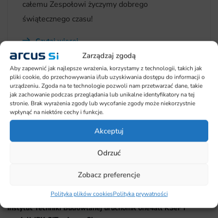
całemu Zespołowi życzymy dobrego
świątecznego czasu!
Czytaj więcej
Zarządzaj zgodą
Aby zapewnić jak najlepsze wrażenia, korzystamy z technologii, takich jak
pliki cookie, do przechowywania i/lub uzyskiwania dostępu do informacji o
urządzeniu. Zgoda na te technologie pozwoli nam przetwarzać dane, takie
jak zachowanie podczas przeglądania lub unikalne identyfikatory na tej
stronie. Brak wyrażenia zgody lub wycofanie zgody może niekorzystnie
wpłynąć na niektóre cechy i funkcje.
Najnowsze wpisy
Akceptuj
Odrzuć
Nowość od Arcus SI: integracja Dynamics 365 z bankami
Arcus SI świętuje 30-lecie działalności
Zobacz preferencje
Projekt MATCH
Polityka plików cookies
Polityka prywatności
Instytut Techniki Budowlanej uruchomił one4all KSeF i